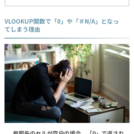
VLOOKUP関数で「0」や「＃N/A」となっ
てしまう理由
参照先のセルが空白の場合、「0」で返され