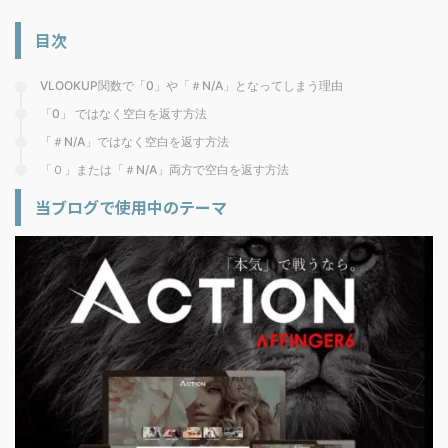
目次
VLOOKUP関数で「0」や「＃N/A」となってしまう理由
「0」 ではなく空白を返す方法
「＃N/A」ではなく空白を返す方法
「０」または「＃N/A」両方で空白を返す方法
当ブログで使用中のテーマ