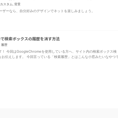
カスタム
,
背景
omeユーザーなら、自分好みのデザインでネットを楽しみましょう。
romeで検索ボックスの履歴を消す方法
,
履歴
す！ 今回はGoogleChromeを使用している方へ、サイト内の検索ボックス検
をお伝えします。 今回言っている「検索履歴」とはこんな小窓みたいなやつ