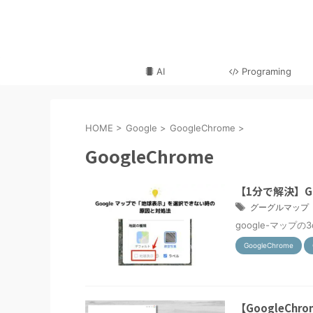
AI
Programing
HOME
>
Google
>
GoogleChrome
>
GoogleChrome
【1分で解決】G
グーグルマップ
google-マッ
GoogleChrome
【GoogleC