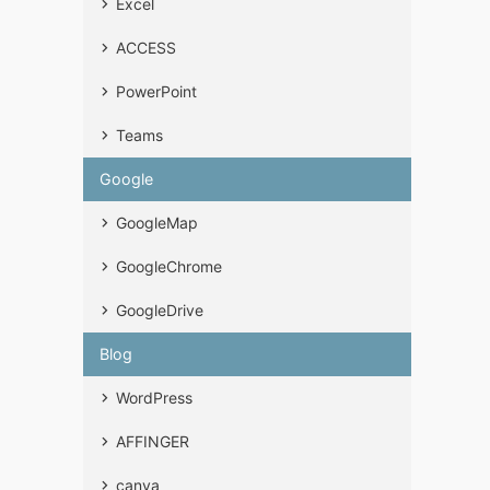
Excel
ACCESS
PowerPoint
Teams
Google
GoogleMap
GoogleChrome
GoogleDrive
Blog
WordPress
AFFINGER
canva