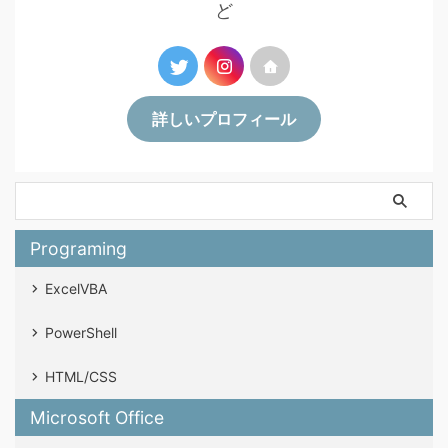
ど
詳しいプロフィール
Programing
ExcelVBA
PowerShell
HTML/CSS
Microsoft Office