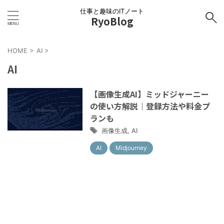
仕事と趣味のITノート
RyoBlog
HOME
>
AI
>
AI
【画像生成AI】ミッドジャーニー
の使い方解説｜登録方法や料金プ
ランも
画像生成
,
AI
AI
Midjourney