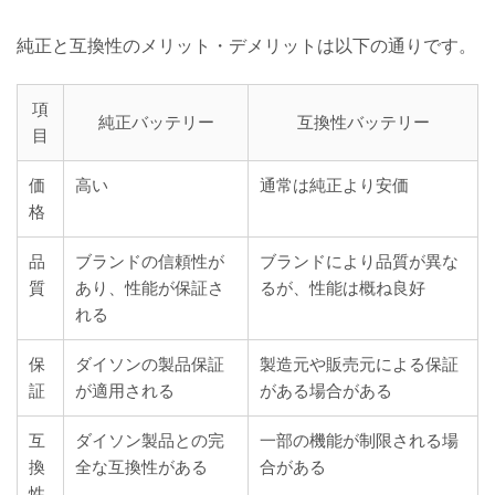
純正と互換性のメリット・デメリットは以下の通りです。
項
純正バッテリー
互換性バッテリー
目
価
高い
通常は純正より安価
格
品
ブランドの信頼性が
ブランドにより品質が異な
質
あり、性能が保証さ
るが、性能は概ね良好
れる
保
ダイソンの製品保証
製造元や販売元による保証
証
が適用される
がある場合がある
互
ダイソン製品との完
一部の機能が制限される場
換
全な互換性がある
合がある
性