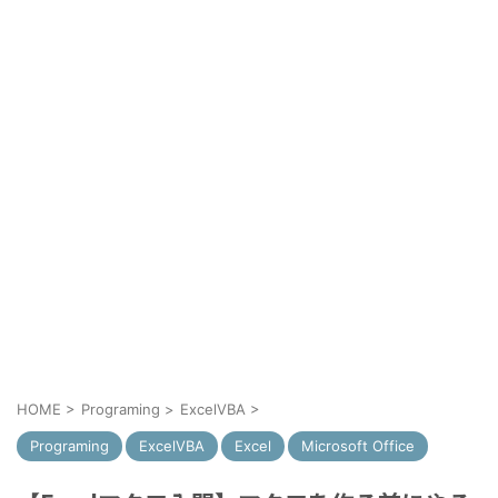
HOME
>
Programing
>
ExcelVBA
>
Programing
ExcelVBA
Excel
Microsoft Office