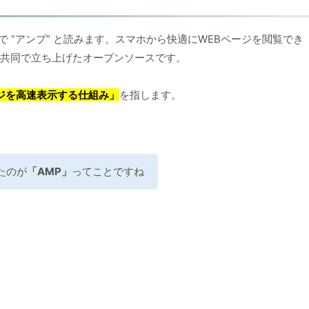
agesの略で ”アンプ” と読みます。スマホから快適にWEBページを閲覧でき
erが共同で立ち上げたオープンソースです。
ジを高速表示する
仕組み」
を指します。
たのが
「AMP」
ってことですね