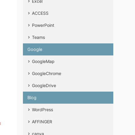
Excel
ACCESS
PowerPoint
Teams
Google
GoogleMap
GoogleChrome
GoogleDrive
Blog
WordPress
AFFINGER
canva