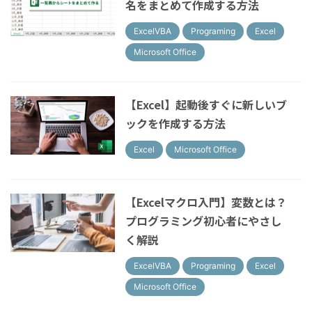
名をまとめて作成する方法
ExcelVBA
Programing
Excel
Microsoft Office
【Excel】起動後すぐに新しいブ
ックを作成する方法
Excel
Microsoft Office
【Excelマクロ入門】変数とは？
プログラミング初心者にやさし
く解説
ExcelVBA
Programing
Excel
Microsoft Office