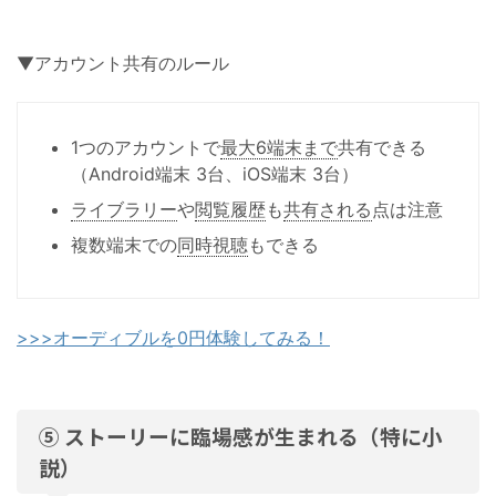
▼アカウント共有のルール
1つのアカウントで
最大6端末まで
共有できる
（Android端末 3台、iOS端末 3台）
ライブラリー
や
閲覧履歴
も
共有される
点は注意
複数端末での
同時視聴
もできる
>>>オーディブルを0円体験してみる！
⑤ ストーリーに臨場感が生まれる（特に小
説）